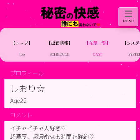
MENU
【トップ】
【出勤情報】
【在籍一覧】
【システ
top
SCHEDULE
CAST
SYSTE
プロフィール
しおり☆
Age22
コメント
イチャイチャ大好き♡
超濃厚、超濃密なお時間を確約♡